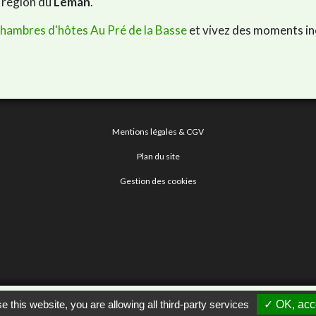
a région du
Léman
.
Chambres d'hôtes Au Pré de la Basse
et vivez des moments in
Mentions légales & CGV
Plan du site
Gestion des cookies
ains
-
Référencement Google Thonon Les Bains
Clic And Go
création sit
e this website, you are allowing all third-party services
✓ OK, acce