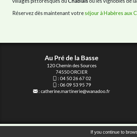
villages pittoresques du
Chablais
ou les vignobles de l
Réservez dès maintenant votre
séjour à Habères aux 
Au Pré de la Basse
120 Chemin des Sources
74550 ORCIER
:
04 50 26 67 02
:
06 09 53 95 79
:
catherine.martinerie@wanadoo.fr
© 2026
Agence Web Thonon Les B
If you continue to brows