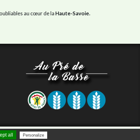
oubliables au cœur de la
Haute-Savoie.
e internet thonon
clicandgo.com
pt all
Personalize