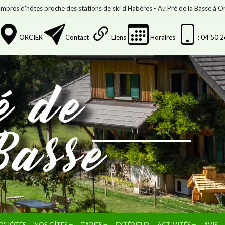
mbres d'hôtes proche des stations de ski d'Habères - Au Pré de la Basse à Or
ORCIER
Contact
Liens
Horaires
: 04 50 
D'HÔTES
NOS GÎTES
TARIFS
EXTÉRIEUR
ACTIVITÉS
AVIS