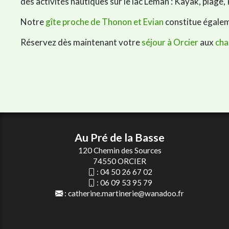
des activités nautiques sur le lac Léman : Kayak, plage, 
Notre
gîte proche de Thonon et Evian
constitue égaleme
Réservez dès maintenant votre
séjour à Orcier
aux
cha
Au Pré de la Basse
120 Chemin des Sources
74550 ORCIER
:
04 50 26 67 02
:
06 09 53 95 79
:
catherine.martinerie@wanadoo.fr