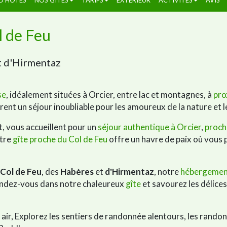
l de Feu
et d'Hirmentaz
se
, idéalement situées à Orcier, entre lac et montagnes, à
pro
rent un séjour inoubliable pour les amoureux de la nature et
 vous accueillent pour un
séjour authentique à Orcier
,
proch
tre
gîte proche du Col de Feu
offre un havre de paix où vous 
Col de Feu
, des
Habères
et
d'Hirmentaz
, notre
hébergement
tendez-vous dans notre chaleureux
gîte
et savourez les délice
n air, Explorez les sentiers de randonnée alentours, les rando