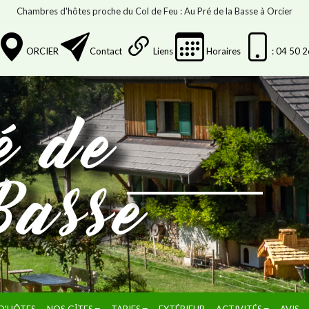
Chambres d'hôtes proche du Col de Feu : Au Pré de la Basse à Orcier
ORCIER
Contact
Liens
Horaires
: 04 50 
D'HÔTES
NOS GÎTES
TARIFS
EXTÉRIEUR
ACTIVITÉS
AVIS