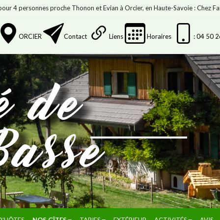
pour 4 personnes proche Thonon et Evian à Orcier, en Haute-Savoie : Chez F
ORCIER
Contact
Liens
Horaires
: 04 50 
D'HÔTES
NOS GÎTES
TARIFS
EXTÉRIEUR
ACTIVITÉS
AVIS